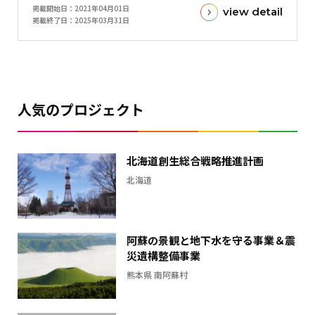
掲載開始日
2021年04月01日
view detail
額
掲載終了日
2025年03月31日
と
現
在
の
金
人気のプロジェクト
額
と
の
北海道創生総合戦略推進計画
差
北海道
を
表
し
た
阿蘇の景観と地下水を守る事業＆震
横
災遺構整備事業
棒
熊本県 南阿蘇村
グ
ラ