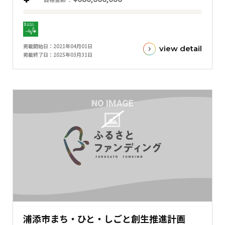
フ
目
標
金
掲載開始日
2021年04月01日
view detail
額
掲載終了日
2025年03月31日
と
現
在
の
金
額
と
の
差
を
表
し
た
浦添市まち・ひと・しごと創生推進計画
横