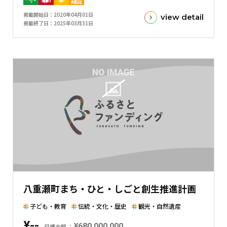
金
掲載開始日
2020年04月01日
view detail
額
掲載終了日
2025年03月31日
と
現
在
の
金
額
と
の
差
を
表
し
た
八重瀬町まち・ひと・しごと創生推進計画
横
棒
子ども・教育
伝統・文化・歴史
観光・自然遺産
グ
¥--
¥680,000,000
ラ
目標金額