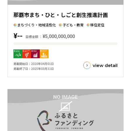
し
た
那覇市まち・ひと・しごと創生推進計画
横
棒
まちづくり・地域活性化
子ども・教育
移住定住
グ
¥--
¥5,000,000,000
ラ
目標金額
フ
目
標
金
掲載開始日
2020年04月01日
view detail
額
掲載終了日
2025年03月31日
と
現
在
の
金
額
と
の
差