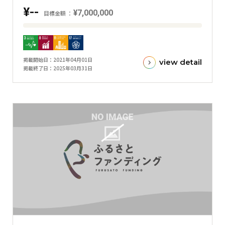
フ
¥--
¥7,000,000
目標金額
目
標
金
掲載開始日
2021年04月01日
view detail
額
掲載終了日
2025年03月31日
と
現
在
の
金
額
と
の
差
を
表
し
た