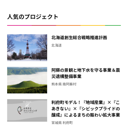
と
の
人気のプロジェクト
差
を
表
北海道創生総合戦略推進計画
し
北海道
た
横
棒
グ
阿蘇の景観と地下水を守る事業＆震
ラ
災遺構整備事業
フ
熊本県 南阿蘇村
利府町モデル！『地域産業』×『こ
あきない』×『シビックプライドの
醸成』によるまちの賑わい拡大事業
宮城県 利府町