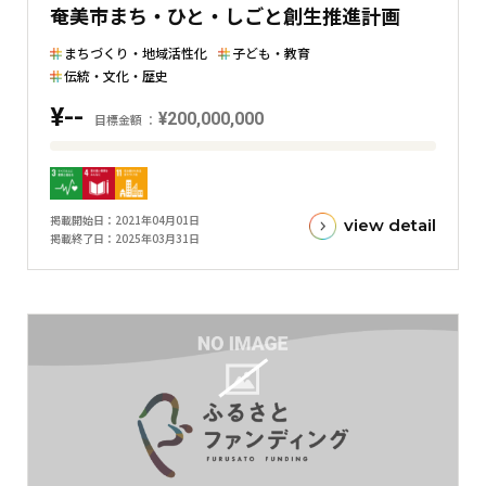
奄美市まち・ひと・しごと創生推進計画
横
棒
まちづくり・地域活性化
子ども・教育
グ
伝統・文化・歴史
ラ
¥--
¥200,000,000
目標金額
フ
目
標
金
掲載開始日
2021年04月01日
view detail
額
掲載終了日
2025年03月31日
と
現
在
の
金
額
と
の
差