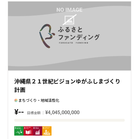
在
の
金
額
と
の
差
を
表
し
た
沖縄県２１世紀ビジョンゆがふしまづくり
横
計画
棒
グ
まちづくり・地域活性化
ラ
¥--
フ
¥4,045,000,000
目標金額
目
標
金