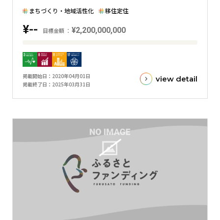
棒
まちづくり・地域活性化
移住定住
グ
¥--
¥2,200,000,000
ラ
目標金額
フ
目
標
金
掲載開始日
2020年04月01日
view detail
額
掲載終了日
2025年03月31日
と
現
在
の
金
額
と
の
差
を
表