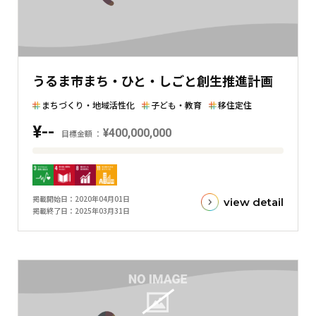
を
表
し
た
うるま市まち・ひと・しごと創生推進計画
横
棒
まちづくり・地域活性化
子ども・教育
移住定住
グ
¥--
¥400,000,000
ラ
目標金額
フ
目
標
金
掲載開始日
2020年04月01日
view detail
額
掲載終了日
2025年03月31日
と
現
在
の
金
額