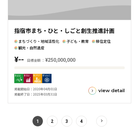
を
表
し
た
指宿市まち・ひと・しごと創生推進計画
横
棒
まちづくり・地域活性化
子ども・教育
移住定住
グ
観光・自然遺産
ラ
¥--
¥250,000,000
目標金額
フ
目
標
金
掲載開始日
2020年04月01日
view detail
額
掲載終了日
2025年03月31日
と
現
在
1
2
3
4
の
金
額