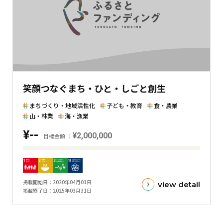
と
の
差
を
表
し
た
笑顔つなぐまち・ひと・しごと創生
横
棒
まちづくり・地域活性化
子ども・教育
食・農業
グ
山・林業
海・漁業
ラ
¥--
¥2,000,000
目標金額
フ
目
標
金
掲載開始日
2020年04月01日
view detail
額
掲載終了日
2025年03月31日
と
現