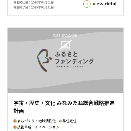
掲載開始日
2020年04月01日
view detail
額
掲載終了日
2025年03月31日
と
現
在
の
金
額
と
の
差
を
表
し
た
宇宙・歴史・文化 みなみたね総合戦略推進
横
計画
棒
グ
まちづくり・地域活性化
移住定住
ラ
技術革新・イノベーション