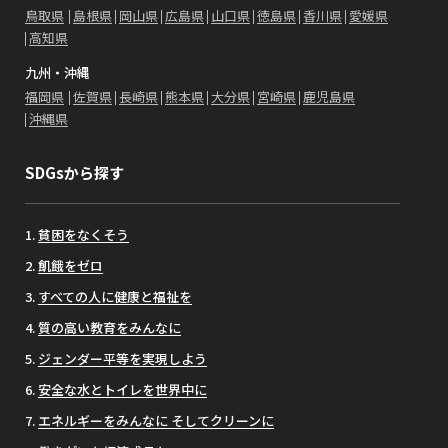
鳥取県
島根県
岡山県
広島県
山口県
徳島県
香川県
愛媛県
高知県
九州・沖縄
福岡県
佐賀県
長崎県
熊本県
大分県
宮崎県
鹿児島県
沖縄県
SDGsから探す
貧困をなくそう
飢餓をゼロ
すべての人に健康と福祉を
質の高い教育をみんなに
ジェンダー平等を実現しよう
安全な水とトイレを世界中に
エネルギーをみんなに そしてクリーンに