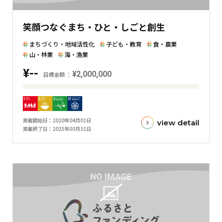
を
表
笑顔つなぐまち・ひと・しごと創生
し
た
まちづくり・地域活性化
子ども・教育
食・農業
横
山・林業
海・漁業
棒
¥--
¥2,000,000
グ
目標金額
ラ
目
フ
標
金
掲載開始日
2020年04月01日
view detail
額
掲載終了日
2025年03月31日
と
現
在
の
金
額
と
の