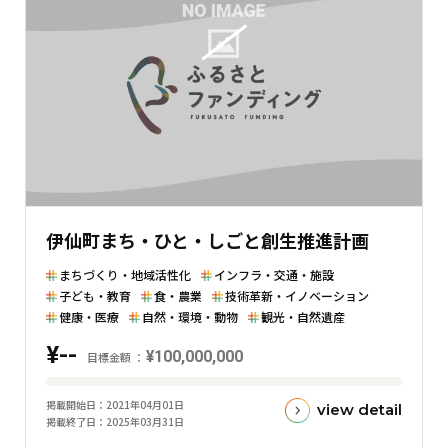
の
金
額
と
の
差
を
表
し
た
伊仙町まち・ひと・しごと創生推進計画
横
棒
まちづくり・地域活性化
インフラ・交通・施設
グ
子ども・教育
食・農業
技術革新・イノベーション
ラ
健康・医療
自然・環境・動物
観光・自然遺産
フ
¥--
¥100,000,000
目標金額
目
掲載開始日
2021年04月01日
view detail
標
掲載終了日
2025年03月31日
金