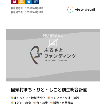
金
掲載開始日
2020年04月01日
view detail
額
掲載終了日
2025年03月31日
と
現
在
の
金
額
と
の
差
を
表
し
た
国頭村まち・ひと・しごと創生総合計画
横
棒
まちづくり・地域活性化
インフラ・交通・施設
グ
子ども・教育
食・農業
観光・自然遺産