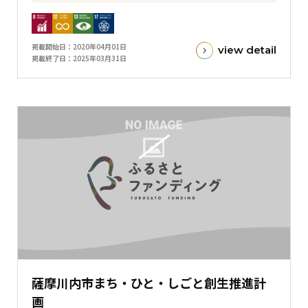
目
標
金
掲載開始日
2020年04月01日
view detail
額
掲載終了日
2025年03月31日
と
現
在
の
金
額
と
の
差
を
表
し
た
薩摩川内市まち・ひと・しごと創生推進計
横
画
棒