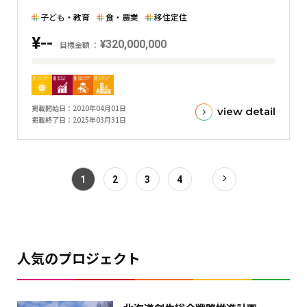
グ
子ども・教育
食・農業
移住定住
ラ
¥--
フ
¥320,000,000
目標金額
目
標
金
掲載開始日
2020年04月01日
view detail
額
掲載終了日
2025年03月31日
と
現
在
1
2
3
4
の
金
額
と
の
人気のプロジェクト
差
を
表