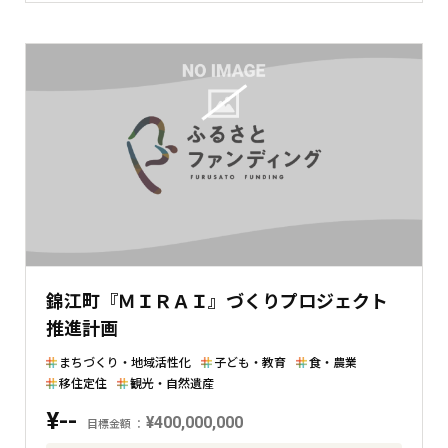
額
と
現
在
の
金
額
と
の
差
を
表
錦江町『ＭＩＲＡＩ』づくりプロジェクト
し
推進計画
た
横
まちづくり・地域活性化
子ども・教育
食・農業
棒
移住定住
観光・自然遺産
グ
¥--
ラ
¥400,000,000
目標金額
フ