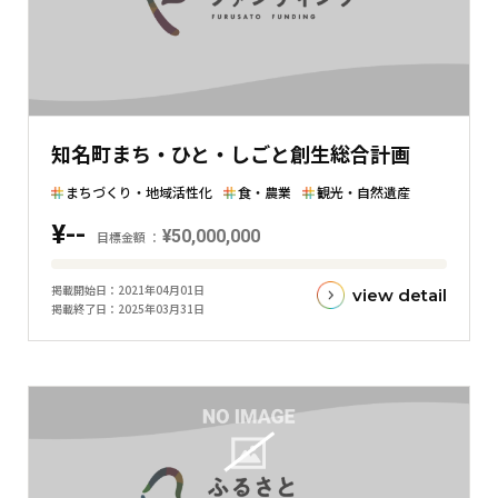
差
を
表
し
た
知名町まち・ひと・しごと創生総合計画
横
棒
まちづくり・地域活性化
食・農業
観光・自然遺産
グ
¥--
¥50,000,000
ラ
目標金額
フ
目
掲載開始日
2021年04月01日
view detail
標
掲載終了日
2025年03月31日
金
額
と
現
在
の
金