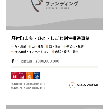
額
と
の
差
を
表
肝付町まち・ひと・しごと創生推進事業
し
た
食・農業
山・林業
海・漁業
子ども・教育
横
技術革新・イノベーション
自然・環境・動物
棒
¥--
¥300,000,000
グ
目標金額
ラ
目
フ
標
金
掲載開始日
2020年04月01日
view detail
額
掲載終了日
2025年03月31日
と
現
在