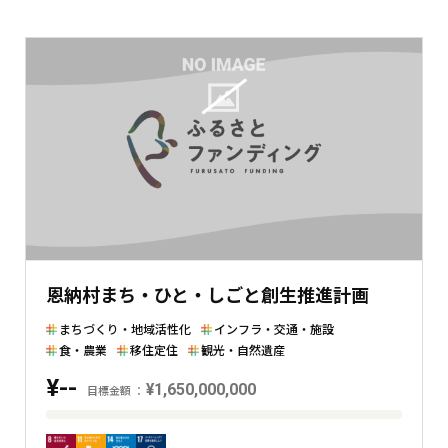
額
と
現
在
の
金
額
と
の
差
を
表
恩納村まち・ひと・しごと創生推進計画
し
た
まちづくり・地域活性化
インフラ・交通・施設
横
食・農業
移住定住
観光・自然遺産
棒
¥--
¥1,650,000,000
グ
目標金額
ラ
目
フ
標