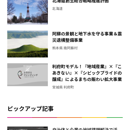
北海道創生総合戦略推進計画
し
北海道
た
横
棒
グ
阿蘇の景観と地下水を守る事業＆震
ラ
災遺構整備事業
フ
熊本県 南阿蘇村
利府町モデル！『地域産業』×『こ
あきない』×『シビックプライドの
醸成』によるまちの賑わい拡大事業
宮城県 利府町
ピックアップ記事
自治体と企業の地域課題解決で活