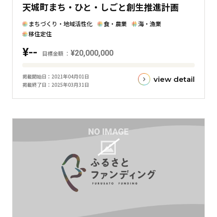
天城町まち・ひと・しごと創生推進計画
横
棒
まちづくり・地域活性化
食・農業
海・漁業
グ
移住定住
ラ
¥--
¥20,000,000
目標金額
フ
目
掲載開始日
2021年04月01日
view detail
標
掲載終了日
2025年03月31日
金
額
と
現
在
の
金
額
と
の
差