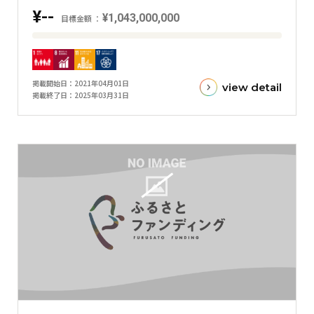
ラ
¥--
¥1,043,000,000
目標金額
フ
目
標
金
掲載開始日
2021年04月01日
view detail
額
掲載終了日
2025年03月31日
と
現
在
の
金
額
と
の
差
を
表
し
た