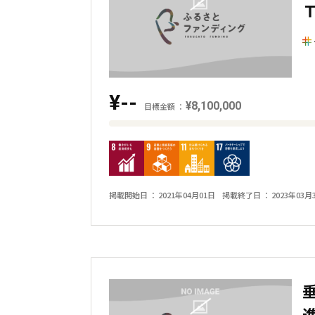
額
と
の
差
を
¥--
表
¥8,100,000
目標金額
し
目
た
標
横
金
棒
額
掲載開始日
2021年04月01日
掲載終了日
2023年03月
グ
と
ラ
現
フ
在
の
金
額