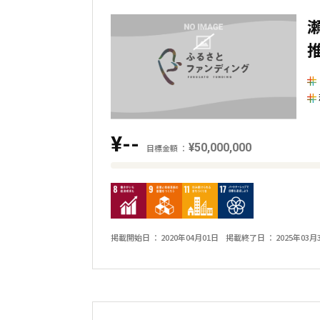
の
金
額
と
の
差
を
¥--
表
¥50,000,000
目標金額
し
目
た
標
横
金
棒
額
掲載開始日
2020年04月01日
掲載終了日
2025年03月
グ
と
ラ
現
フ
在
の