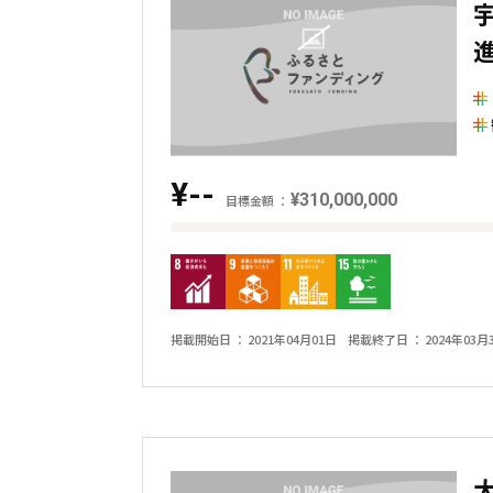
金
額
と
の
差
を
¥--
表
¥310,000,000
目標金額
し
目
た
標
横
金
棒
額
掲載開始日
2021年04月01日
掲載終了日
2024年03月
グ
と
ラ
現
フ
在
の
金