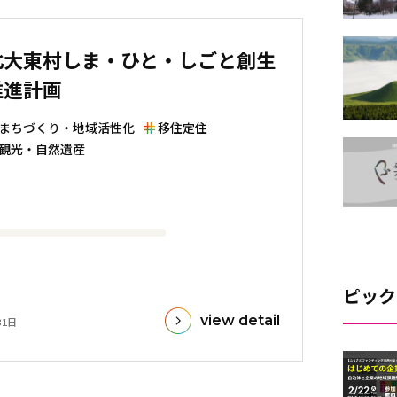
北大東村しま・ひと・しごと創生
推進計画
まちづくり・地域活性化
移住定住
観光・自然遺産
ピック
view detail
31日