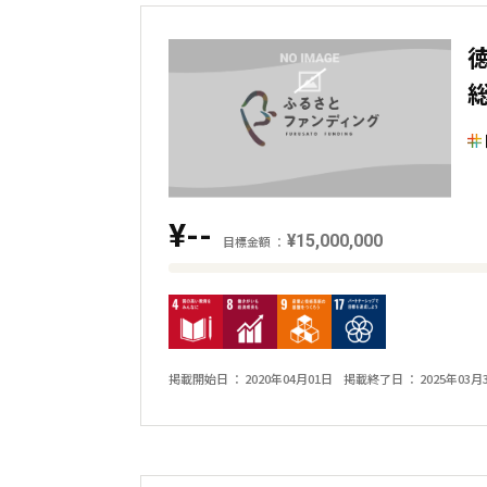
の
金
額
と
の
差
を
¥--
表
¥15,000,000
目標金額
し
目
た
標
横
金
棒
額
掲載開始日
2020年04月01日
掲載終了日
2025年03月
グ
と
ラ
現
フ
在