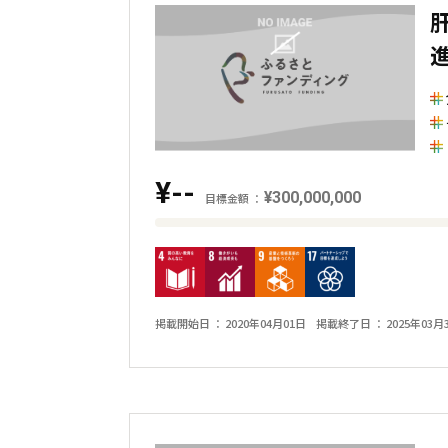
金
額
と
の
差
を
表
¥--
¥300,000,000
目標金額
し
目
た
標
横
金
棒
額
グ
掲載開始日
2020年04月01日
掲載終了日
2025年03月
と
ラ
現
フ
在
の