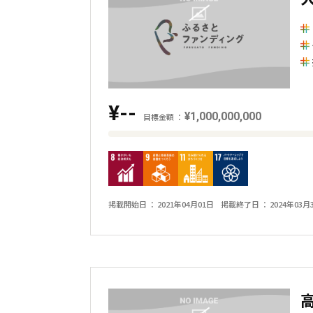
額
と
の
差
を
¥--
表
¥1,000,000,000
目標金額
し
目
た
標
横
金
棒
額
掲載開始日
2021年04月01日
掲載終了日
2024年03月
グ
と
ラ
現
フ
在
の
金