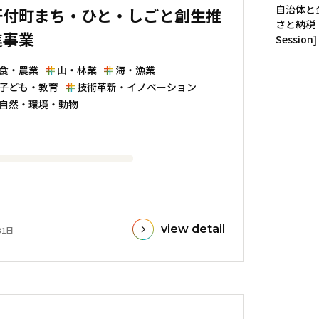
自治体と
肝付町まち・ひと・しごと創生推
さと納税
進事業
Session]
食・農業
山・林業
海・漁業
子ども・教育
技術革新・イノベーション
自然・環境・動物
view detail
31日