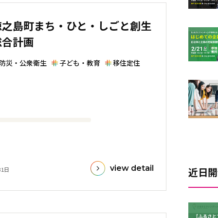
徳之島町まち・ひと・しごと創生
総合計画
防災・公衆衛生
子ども・教育
移住定住
view detail
近日開
31日