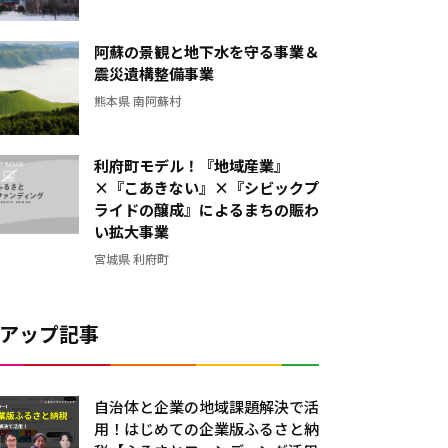
阿蘇の景観と地下水を守る事業＆
震災遺構整備事業
熊本県 南阿蘇村
利府町モデル！『地域産業』
×『こあきない』×『シビックプ
ライドの醸成』によるまちの賑わ
い拡大事業
宮城県 利府町
アップ記事
自治体と企業の地域課題解決で活
用！はじめての企業版ふるさと納