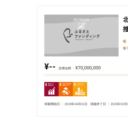
¥--
¥70,000,000
目標金額
目
標
金
額
掲載開始日
2020年04月01日
掲載終了日
2025年03月
と
現
在