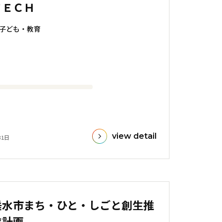
ＴＥＣＨ
子ども・教育
view detail
31日
垂水市まち・ひと・しごと創生推
進計画