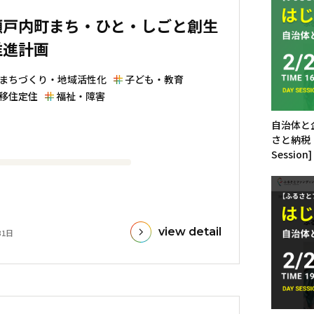
瀬戸内町まち・ひと・しごと創生
推進計画
まちづくり・地域活性化
子ども・教育
移住定住
福祉・障害
自治体と
さと納税
Session]
view detail
31日