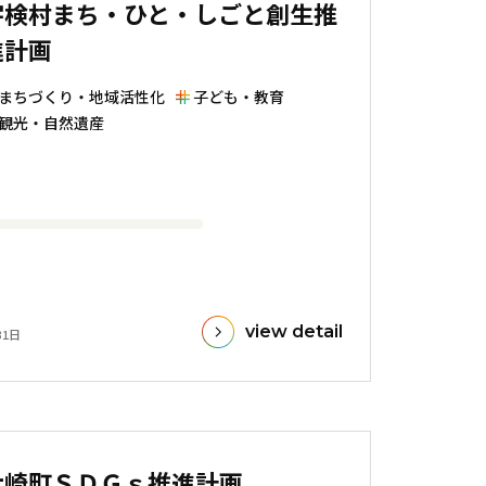
宇検村まち・ひと・しごと創生推
進計画
まちづくり・地域活性化
子ども・教育
観光・自然遺産
view detail
31日
大崎町ＳＤＧｓ推進計画