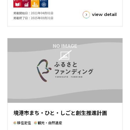
標
金
掲載開始日
2021年04月01日
view detail
額
掲載終了日
2025年03月31日
と
現
在
の
金
額
と
の
差
を
表
し
た
境港市まち・ひと・しごと創生推進計画
横
棒
移住定住
観光・自然遺産
グ