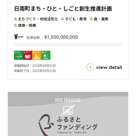
た
日南町まち・ひと・しごと創生推進計画
横
棒
まちづくり・地域活性化
子ども・教育
食・農業
グ
健康・医療
ラ
¥--
¥1,500,000,000
目標金額
フ
目
標
金
掲載開始日
2020年04月01日
view detail
額
掲載終了日
2025年03月31日
と
現
在
の
金
額
と
の
差