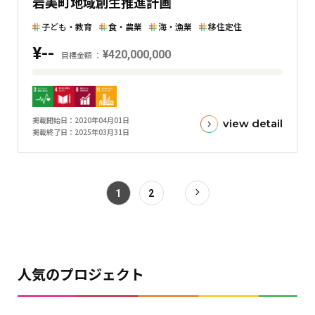
岩美町地域創生推進計画
横
棒
子ども・教育
食・農業
海・漁業
移住定住
グ
¥--
¥420,000,000
ラ
目標金額
フ
目
標
金
掲載開始日
2020年04月01日
view detail
額
掲載終了日
2025年03月31日
と
現
在
1
2
の
金
額
と
の
人気のプロジェクト
差
を
表