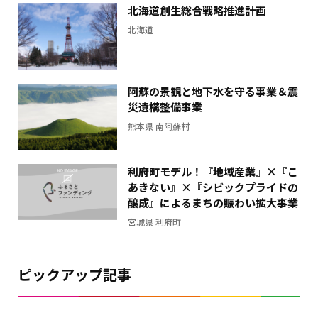
北海道創生総合戦略推進計画
し
北海道
た
横
棒
グ
阿蘇の景観と地下水を守る事業＆震
ラ
災遺構整備事業
フ
熊本県 南阿蘇村
利府町モデル！『地域産業』×『こ
あきない』×『シビックプライドの
醸成』によるまちの賑わい拡大事業
宮城県 利府町
ピックアップ記事