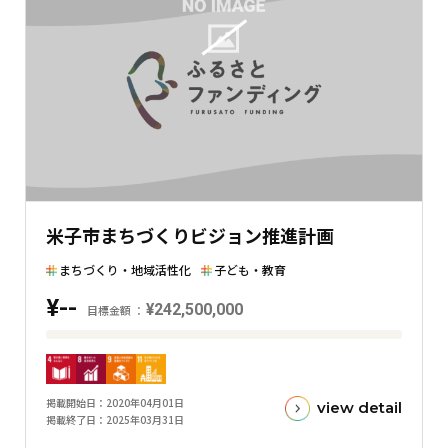
在
の
金
額
と
の
差
を
表
米子市まちづくりビジョン推進計画
し
た
まちづくり・地域活性化
子ども・教育
横
¥--
棒
¥242,500,000
目標金額
グ
目
ラ
標
フ
金
掲載開始日
2020年04月01日
view detail
額
掲載終了日
2025年03月31日
と