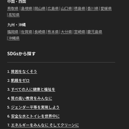
中国・四国
鳥取県
島根県
岡山県
広島県
山口県
徳島県
香川県
愛媛県
高知県
九州・沖縄
福岡県
佐賀県
長崎県
熊本県
大分県
宮崎県
鹿児島県
沖縄県
SDGsから探す
貧困をなくそう
飢餓をゼロ
すべての人に健康と福祉を
質の高い教育をみんなに
ジェンダー平等を実現しよう
安全な水とトイレを世界中に
エネルギーをみんなに そしてクリーンに