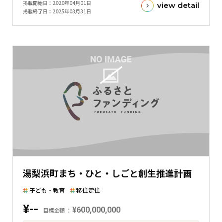
掲載開始日
2020年04月01日
view detail
額
掲載終了日
2025年03月31日
と
現
在
の
金
額
と
の
差
を
表
し
た
湯梨浜町まち・ひと・しごと創生推進計画
横
棒
子ども・教育
移住定住
グ
¥--
¥600,000,000
ラ
目標金額