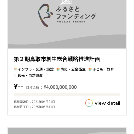
額
と
の
差
を
表
し
た
第２期鳥取市創生総合戦略推進計画
横
棒
インフラ・交通・施設
防災・公衆衛生
子ども・教育
グ
観光・自然遺産
ラ
¥--
¥4,000,000,000
目標金額
フ
目
掲載開始日
2021年04月01日
view detail
標
掲載終了日
2025年03月31日
金
額
と
現