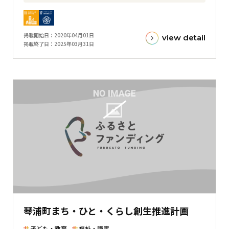
フ
目
標
金
掲載開始日
2020年04月01日
view detail
額
掲載終了日
2025年03月31日
と
現
在
の
金
額
と
の
差
を
表
し
た
琴浦町まち・ひと・くらし創生推進計画
横
棒
子ども・教育
福祉・障害