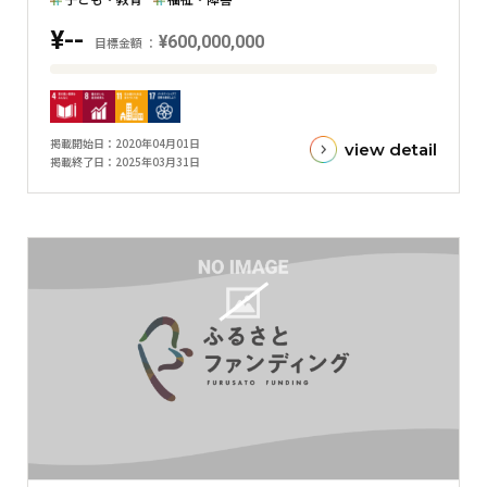
グ
¥--
¥600,000,000
ラ
目標金額
フ
目
標
金
掲載開始日
2020年04月01日
view detail
額
掲載終了日
2025年03月31日
と
現
在
の
金
額
と
の
差
を
表
し