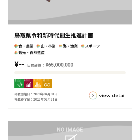
を
表
し
た
鳥取県令和新時代創生推進計画
横
棒
食・農業
山・林業
海・漁業
スポーツ
グ
観光・自然遺産
ラ
¥--
¥65,000,000
目標金額
フ
目
標
金
掲載開始日
2020年04月01日
view detail
額
掲載終了日
2025年03月31日
と
現
在
の
金