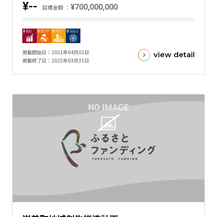
¥--
¥700,000,000
ラ
目標金額
フ
目
標
金
掲載開始日
2021年04月01日
view detail
額
掲載終了日
2025年03月31日
と
現
在
の
金
額
と
の
差
を
表
し
た