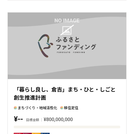
現
在
の
金
額
と
の
差
を
表
し
た
「暮らし良し、倉吉」まち・ひと・しごと
横
創生推進計画
棒
グ
まちづくり・地域活性化
移住定住
ラ
¥--
フ
¥800,000,000
目標金額
目