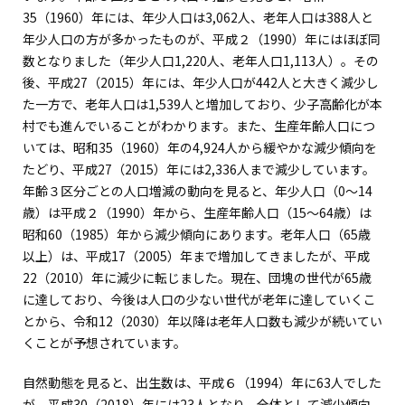
35（1960）年には、年少人口は3,062人、老年人口は388人と
年少人口の方が多かったものが、平成２（1990）年にはほぼ同
数となりました（年少人口1,220人、老年人口1,113人）。その
後、平成27（2015）年には、年少人口が442人と大きく減少し
た一方で、老年人口は1,539人と増加しており、少子高齢化が本
村でも進んでいることがわかります。また、生産年齢人口につ
いては、昭和35（1960）年の4,924人から緩やかな減少傾向を
たどり、平成27（2015）年には2,336人まで減少しています。
年齢３区分ごとの人口増減の動向を見ると、年少人口（0～14
歳）は平成２（1990）年から、生産年齢人口（15～64歳）は
昭和60（1985）年から減少傾向にあります。老年人口（65歳
以上）は、平成17（2005）年まで増加してきましたが、平成
22（2010）年に減少に転じました。現在、団塊の世代が65歳
に達しており、今後は人口の少ない世代が老年に達していくこ
とから、令和12（2030）年以降は老年人口数も減少が続いてい
くことが予想されています。
自然動態を見ると、出生数は、平成６（1994）年に63人でした
が、平成30（2018）年には23人となり、全体として減少傾向