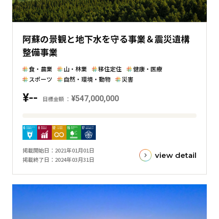
し
た
横
阿蘇の景観と地下水を守る事業＆震災遺構
棒
グ
整備事業
ラ
食・農業
山・林業
移住定住
健康・医療
フ
スポーツ
自然・環境・動物
災害
¥--
¥547,000,000
目標金額
目
標
金
掲載開始日
2021年01月01日
額
view detail
掲載終了日
2024年03月31日
と
現
在
の
金