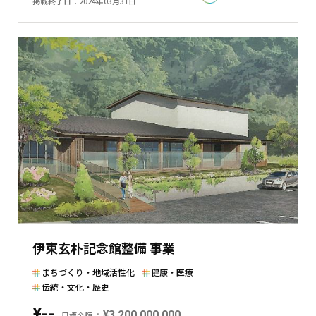
掲載終了日
2024年03月31日
と
現
在
の
金
額
と
の
差
を
表
し
た
横
伊東玄朴記念館整備 事業
棒
グ
まちづくり・地域活性化
健康・医療
ラ
伝統・文化・歴史
フ
¥--
¥3,200,000,000
目標金額