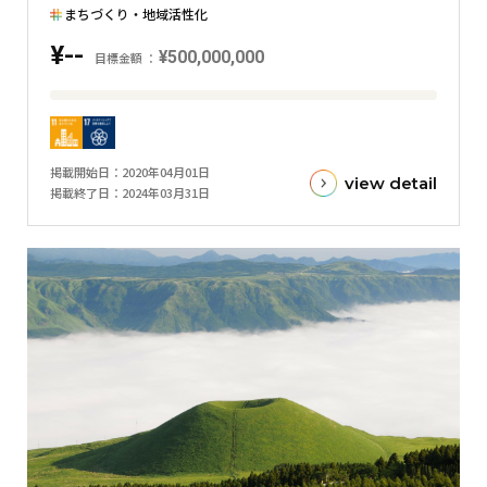
まちづくり・地域活性化
¥--
¥500,000,000
目標金額
目
標
金
掲載開始日
2020年04月01日
額
view detail
掲載終了日
2024年03月31日
と
現
在
の
金
額
と
の
差
を
表