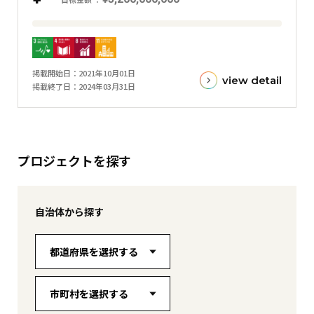
目
標
金
掲載開始日
2021年10月01日
額
view detail
掲載終了日
2024年03月31日
と
現
在
の
プロジェクトを探す
金
額
と
自治体から探す
の
差
を
表
し
た