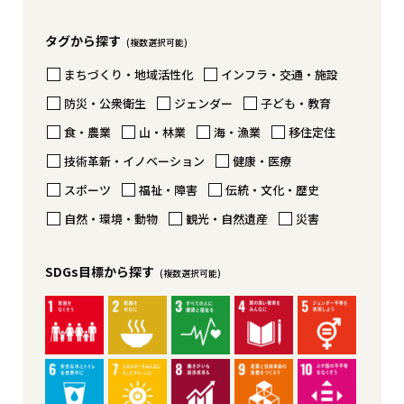
横
棒
タグから探す
グ
(複数選択可能)
ラ
まちづくり・地域活性化
インフラ・交通・施設
フ
防災・公衆衛生
ジェンダー
子ども・教育
食・農業
山・林業
海・漁業
移住定住
技術革新・イノベーション
健康・医療
スポーツ
福祉・障害
伝統・文化・歴史
自然・環境・動物
観光・自然遺産
災害
SDGs目標から探す
(複数選択可能)