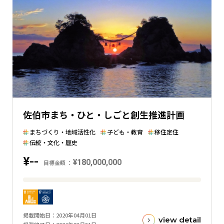
額
と
の
差
を
表
し
た
横
佐伯市まち・ひと・しごと創生推進計画
棒
グ
まちづくり・地域活性化
子ども・教育
移住定住
ラ
伝統・文化・歴史
フ
¥--
¥180,000,000
目標金額
目
標
金
掲載開始日
2020年04月01日
額
view detail