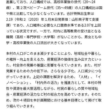
進展しており、人口構成では、高校卒業後の世代（20～24
歳）、第２次ベビーブーム世代（35～49歳）の人口構成比は国
や県と比較しても少なくなっています。合計特殊出生率は
2.19（令和２（2020）年１月末日発表値：山形県子育て支援
課）であり、人口維持に必要な人口置換水準である2.07を上回
っている状況ですが、一方で、村内に高等教育の受け皿となる
機関（高校・専門学校・大学等）がないことから、男女とも中
学・高校卒業後の人口流出が大きくなっています。
本村の人口がこのまま減少することにより、地域社会や暮らし
の維持・向上を支える力、産業経済の価値を生み出す力といっ
た、村全体の発展の基盤に影響を与えていきます。また、村が
発展するための力の低下は、さらなる少子化、人口減少につな
がっていきます。上記の課題を解決するため、「人材」、「イ
ノベーション」、「村内外の活力」を推進力として、本村の特
性や資源を最大限活用しながら、村民の暮らしの質や地域社
会・産業経済の活力など村の総合力を高めていきます。そのた
め、次の４項目を本計画期間における基本目標として掲げて取
り組んでいきます。