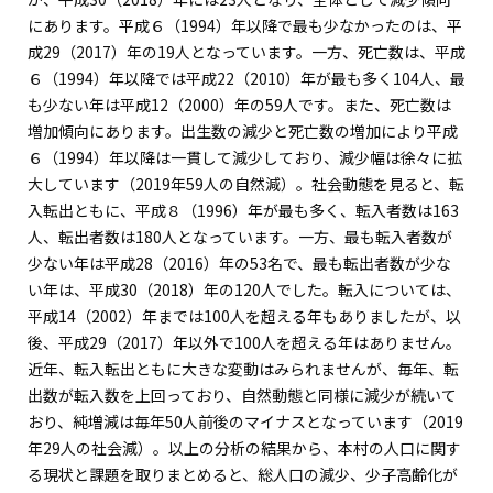
にあります。平成６（1994）年以降で最も少なかったのは、平
成29（2017）年の19人となっています。一方、死亡数は、平成
６（1994）年以降では平成22（2010）年が最も多く104人、最
も少ない年は平成12（2000）年の59人です。また、死亡数は
増加傾向にあります。出生数の減少と死亡数の増加により平成
６（1994）年以降は一貫して減少しており、減少幅は徐々に拡
大しています（2019年59人の自然減）。社会動態を見ると、転
入転出ともに、平成８（1996）年が最も多く、転入者数は163
人、転出者数は180人となっています。一方、最も転入者数が
少ない年は平成28（2016）年の53名で、最も転出者数が少な
い年は、平成30（2018）年の120人でした。転入については、
平成14（2002）年までは100人を超える年もありましたが、以
後、平成29（2017）年以外で100人を超える年はありません。
近年、転入転出ともに大きな変動はみられませんが、毎年、転
出数が転入数を上回っており、自然動態と同様に減少が続いて
おり、純増減は毎年50人前後のマイナスとなっています（2019
年29人の社会減）。以上の分析の結果から、本村の人口に関す
る現状と課題を取りまとめると、総人口の減少、少子高齢化が