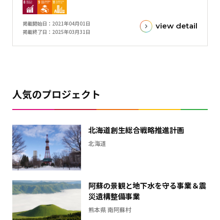
標
金
掲載開始日
2021年04月01日
view detail
額
掲載終了日
2025年03月31日
と
現
在
の
金
人気のプロジェクト
額
と
の
北海道創生総合戦略推進計画
差
北海道
を
表
し
た
阿蘇の景観と地下水を守る事業＆震
横
災遺構整備事業
棒
熊本県 南阿蘇村
グ