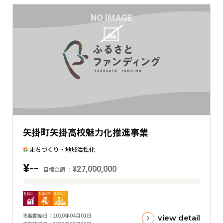
矢掛町矢掛高校魅力化推進事業
まちづくり・地域活性化
¥--
¥27,000,000
目標金額
目
標
金
掲載開始日
2020年04月01日
view detail
額