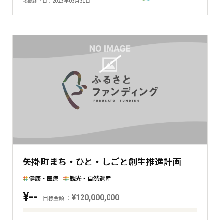
掲載終了日
2023年03月31日
と
現
在
の
金
額
と
の
差
を
表
し
た
矢掛町まち・ひと・しごと創生推進計画
横
棒
健康・医療
観光・自然遺産
グ
¥--
¥120,000,000
ラ
目標金額
フ
目